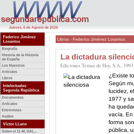
Jueves, 6 de Agosto de 2026
Federico Jiménez
Libros - Federico Jiménez Losantos
Losantos
Biografía
La dictadura silenc
Historia de la Historia
de España
Ediciones Temas de Hoy, S.A., 1993
Los Nuestros
Artículos
¿Existe t
Libros
Según mue
Intelectuales
Segunda República
lucidez, 
Documentos
1977 y sa
Artículos
ha queda
Entrevistas
vacía. En
Audios
forma sor
Víctor LLano
pública, 
Sobre el 11-M, GAL...