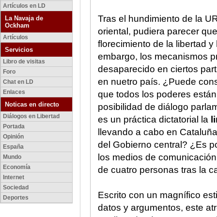
Artículos en LD
Tras el hundimiento de la UR
La Navaja de
Ockham
oriental, pudiera parecer qu
Artículos
florecimiento de la libertad 
Servicios
embargo, los mecanismos pro
Libro de visitas
desaparecido en ciertos part
Foro
en nuetro país. ¿Puede cons
Chat en LD
Enlaces
que todos los poderes están
Noticas en directo
posibilidad de diálogo parla
Diálogos en Libertad
es un práctica dictatorial la
l
Portada
llevando a cabo en Cataluña
Opinión
del Gobierno central? ¿Es po
España
los medios de comunicació
Mundo
Economía
de cuatro personas tras la 
Internet
Sociedad
Escrito con un magnífico est
Deportes
datos y argumentos, este a