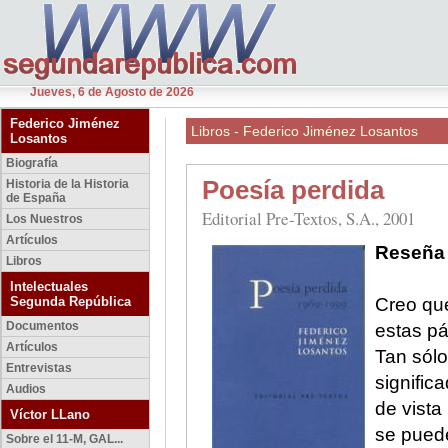
Jueves, 6 de Agosto de 2026
Federico Jiménez
Libros - Federico Jiménez Losantos
Losantos
Biografía
Poesía perdida
Historia de la Historia
de España
Editorial Pre-Textos, S.A., 2001
Los Nuestros
Artículos
Reseña 
Libros
Intelectuales
Segunda República
Creo que
Documentos
estas pá
Artículos
Tan sólo
Entrevistas
signific
Audios
de vista
Víctor LLano
se puede
Sobre el 11-M, GAL...