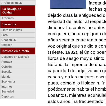
faceta d
Artículos en LD
fechas q
La Navaja de
Ockham
dejado clara la antigüedad 
Artículos
veleidad del autor al respe
Servicios
Jiménez Losantos fue antes
Libro de visitas
cualquiera, no un epígono d
Foro
años setenta entre tanta poe
Chat en LD
Enlaces
voz original que se dio a co
Noticas en directo
(Trieste, 1982), el único po
Diálogos en Libertad
libros de sesgo muy distinto,
Portada
literario, la impronta de una 
Opinión
capacidad de adjetivación q
España
casas y en las mejores escue
Mundo
Economía
pues, como dijo Holderlin, "r
Internet
poéticamente habita el homb
Sociedad
Losantos, mientras acumulab
Deportes
estos años, ha frecuentado l