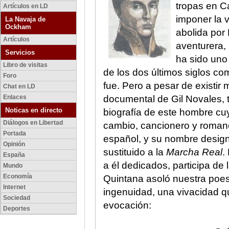
tropas en C
Artículos en LD
imponer la v
La Navaja de
Ockham
abolida por 
Artículos
aventurera,
Servicios
ha sido uno
Libro de visitas
de los dos últimos siglos como
Foro
fue. Pero a pesar de existir
Chat en LD
Enlaces
documental de Gil Novales,
Noticas en directo
biografía de este hombre cu
Diálogos en Libertad
cambio, cancionero y roman
Portada
español, y su nombre design
Opinión
sustituido a la
Marcha Real
.
España
a él dedicados, participa de
Mundo
Economía
Quintana asoló nuestra poes
Internet
ingenuidad, una vivacidad q
Sociedad
evocación:
Deportes