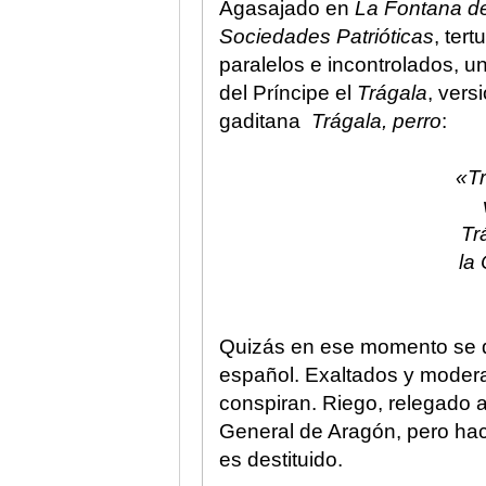
Agasajado en
La Fontana d
Sociedades Patrióticas
, ter
paralelos e incontrolados, u
del Príncipe el
Trágala
, vers
gaditana
Trágala, perro
:
«Tr
Tr
la
Quizás en ese momento se dec
español. Exaltados y modera
conspiran. Riego, relegado 
General de Aragón, pero hac
es destituido.