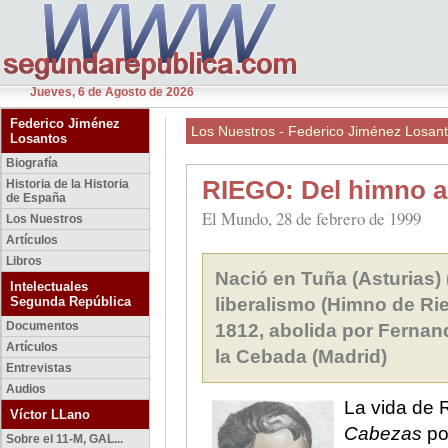
Jueves, 6 de Agosto de 2026
Federico Jiménez
Los Nuestros - Federico Jiménez Losan
Losantos
Biografía
RIEGO: Del himno a
Historia de la Historia
de España
El Mundo, 28 de febrero de 1999
Los Nuestros
Artículos
Libros
Nació en Tuña (Asturias) 
Intelectuales
Segunda República
liberalismo (Himno de Ri
Documentos
1812, abolida por Fernan
Artículos
la Cebada (Madrid)
Entrevistas
Audios
La vida de 
Víctor LLano
Cabezas
po
Sobre el 11-M, GAL...